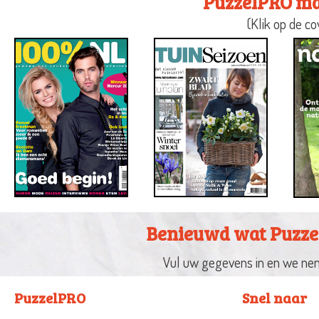
PuzzelPRO maa
(Klik op de c
Benieuwd wat Puzze
Vul uw gegevens in en we nem
PuzzelPRO
Snel naar