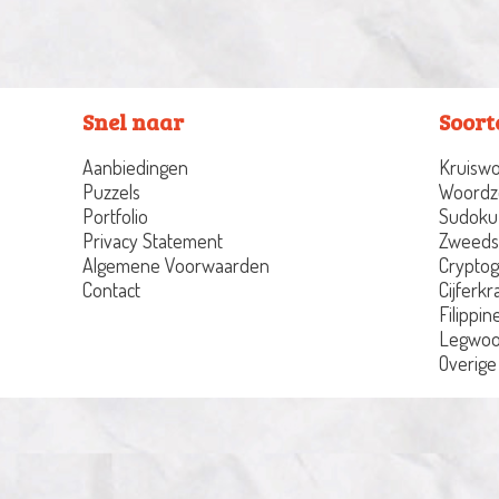
Snel naar
Soort
Aanbiedingen
Kruiswo
Puzzels
Woordz
Portfolio
Sudoku
Privacy Statement
Zweeds
Algemene Voorwaarden
Crypto
Contact
Cijferkr
Filippin
Legwoo
Overige