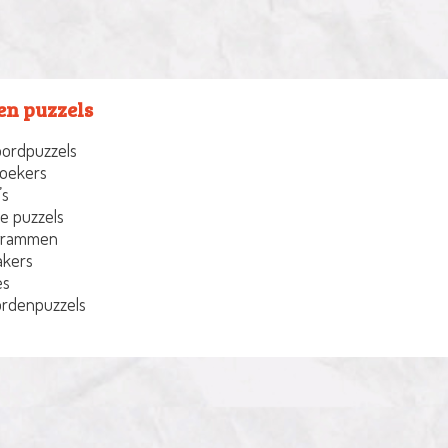
en puzzels
ordpuzzels
oekers
’s
e puzzels
grammen
akers
es
rdenpuzzels