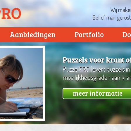
Wij maken
Bel of mail gerus
Aanbiedingen
Portfolio
Do
Puzzels voor krant 
PuzzelPRO levert puzzels in
moeilijkheidsgraden aan kra
meer informatie