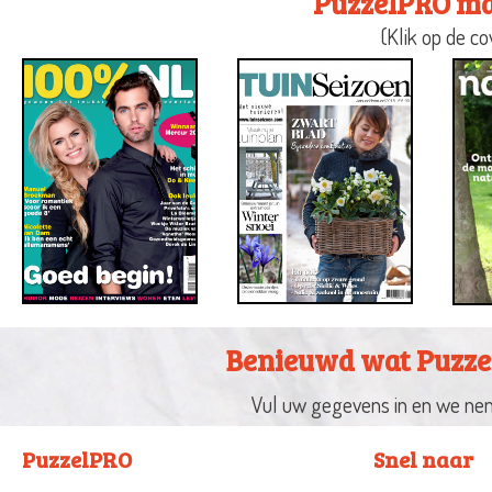
PuzzelPRO maa
(Klik op de c
Benieuwd wat Puzze
Vul uw gegevens in en we nem
PuzzelPRO
Snel naar