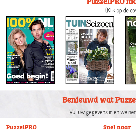
PuzzelPRO maa
(Klik op de c
Benieuwd wat Puzze
Vul uw gegevens in en we nem
PuzzelPRO
Snel naar