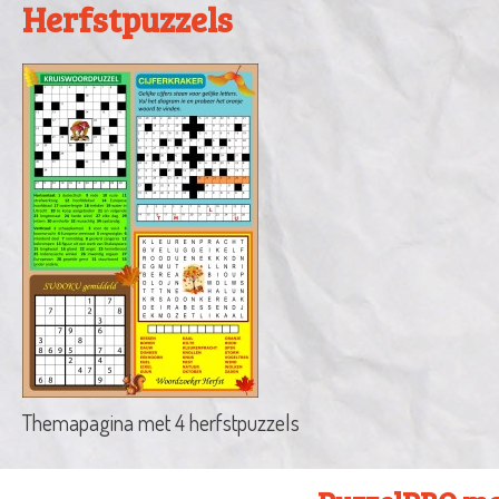
Herfstpuzzels
Themapagina met 4 herfstpuzzels