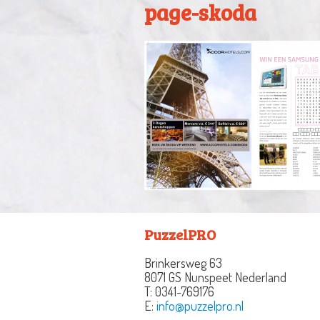
page-skoda
PuzzelPRO
Brinkersweg 63
8071 GS Nunspeet
Nederland
T:
0341-769176
E:
info@puzzelpro.nl