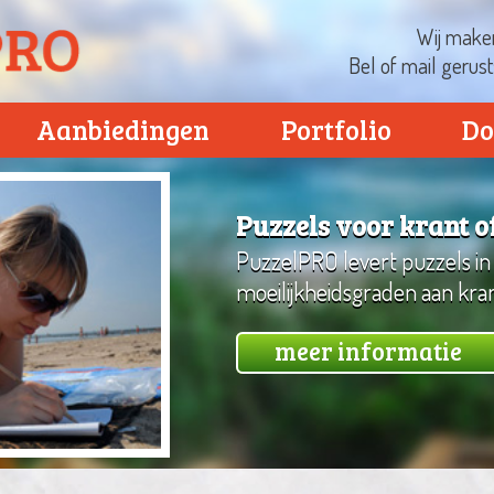
Wij maken
Bel of mail gerus
Aanbiedingen
Portfolio
Do
Puzzels voor krant 
PuzzelPRO levert puzzels in
moeilijkheidsgraden aan kra
meer informatie