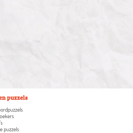
en puzzels
ordpuzzels
oekers
’s
e puzzels